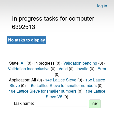
log in
In progress tasks for computer
6392513
No tasks to display
State:
All
(0) · In progress (0) ·
Validation pending
(0) ·
Validation inconclusive
(0) ·
Valid
(0) ·
Invalid
(0) ·
Error
(0)
Application: All (0) ·
14e Lattice Sieve
(0) ·
15e Lattice
Sieve
(0) ·
15e Lattice Sieve for smaller numbers
(0) ·
16e Lattice Sieve for smaller numbers
(0) ·
16e Lattice
Sieve V5
(0)
Task name: