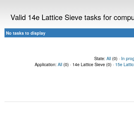
Valid 14e Lattice Sieve tasks for comp
No tasks to display
State:
All
(0) ·
In pro
Application:
All
(0) · 14e Lattice Sieve (0) ·
15e Latti