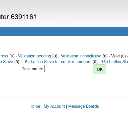
uter 6391161
gress
(0) ·
Validation pending
(0) ·
Validation inconclusive
(0) · Valid (0) 
ce Sieve
(0) ·
15e Lattice Sieve for smaller numbers
(0) ·
16e Lattice Si
Task name:
Home
|
My Account
|
Message Boards