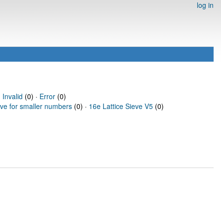
log in
·
Invalid
(0) ·
Error
(0)
eve for smaller numbers
(0) ·
16e Lattice Sieve V5
(0)