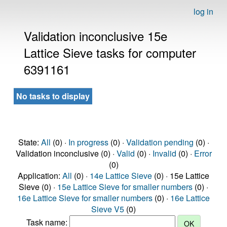
log in
Validation inconclusive 15e
Lattice Sieve tasks for computer
6391161
No tasks to display
State:
All
(0) ·
In progress
(0) ·
Validation pending
(0) ·
Validation inconclusive (0) ·
Valid
(0) ·
Invalid
(0) ·
Error
(0)
Application:
All
(0) ·
14e Lattice Sieve
(0) · 15e Lattice
Sieve (0) ·
15e Lattice Sieve for smaller numbers
(0) ·
16e Lattice Sieve for smaller numbers
(0) ·
16e Lattice
Sieve V5
(0)
Task name: