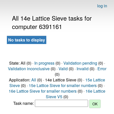
log in
All 14e Lattice Sieve tasks for
computer 6391161
No tasks to display
State: All (0) ·
In progress
(0) ·
Validation pending
(0) ·
Validation inconclusive
(0) ·
Valid
(0) ·
Invalid
(0) ·
Error
(0)
Application:
All
(0) · 14e Lattice Sieve (0) ·
15e Lattice
Sieve
(0) ·
15e Lattice Sieve for smaller numbers
(0) ·
16e Lattice Sieve for smaller numbers
(0) ·
16e Lattice
Sieve V5
(0)
Task name: