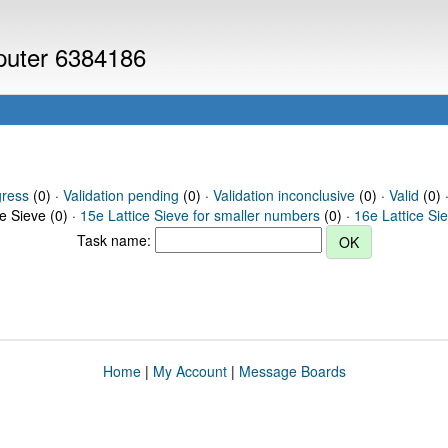
mputer 6384186
gress
(0) ·
Validation pending
(0) ·
Validation inconclusive
(0) ·
Valid
(0) ·
ce Sieve (0) ·
15e Lattice Sieve for smaller numbers
(0) ·
16e Lattice Si
Task name:
Home
|
My Account
|
Message Boards