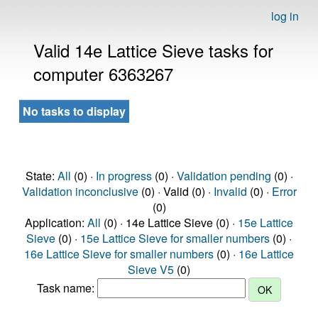
log in
Valid 14e Lattice Sieve tasks for
computer 6363267
No tasks to display
State:
All
(0) ·
In progress
(0) ·
Validation pending
(0) ·
Validation inconclusive
(0) · Valid (0) ·
Invalid
(0) ·
Error
(0)
Application:
All
(0) · 14e Lattice Sieve (0) ·
15e Lattice
Sieve
(0) ·
15e Lattice Sieve for smaller numbers
(0) ·
16e Lattice Sieve for smaller numbers
(0) ·
16e Lattice
Sieve V5
(0)
Task name: