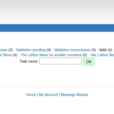
gress
(0) ·
Validation pending
(0) ·
Validation inconclusive
(0) · Valid (0) 
ce Sieve
(0) ·
15e Lattice Sieve for smaller numbers
(0) ·
16e Lattice Si
Task name:
Home
|
My Account
|
Message Boards