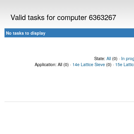
Valid tasks for computer 6363267
No tasks to display
State:
All
(0) ·
In pro
Application: All (0) ·
14e Lattice Sieve
(0) ·
15e Latti