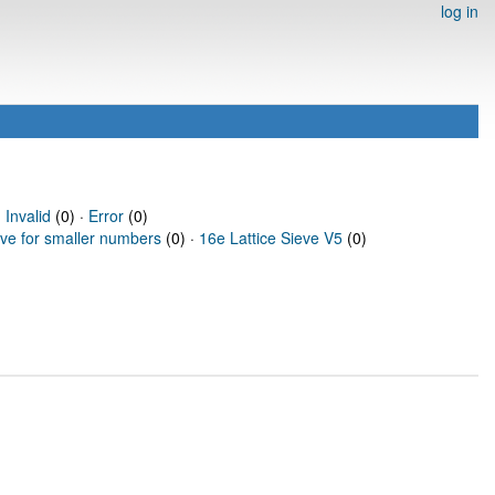
log in
·
Invalid
(0) ·
Error
(0)
eve for smaller numbers
(0) ·
16e Lattice Sieve V5
(0)