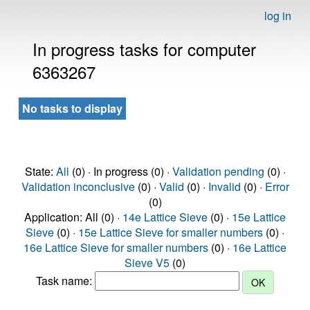
log in
In progress tasks for computer
6363267
No tasks to display
State:
All
(0) · In progress (0) ·
Validation pending
(0) ·
Validation inconclusive
(0) ·
Valid
(0) ·
Invalid
(0) ·
Error
(0)
Application: All (0) ·
14e Lattice Sieve
(0) ·
15e Lattice
Sieve
(0) ·
15e Lattice Sieve for smaller numbers
(0) ·
16e Lattice Sieve for smaller numbers
(0) ·
16e Lattice
Sieve V5
(0)
Task name: