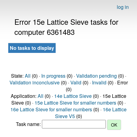
log in
Error 15e Lattice Sieve tasks for
computer 6361483
No tasks to display
State:
All
(0) ·
In progress
(0) ·
Validation pending
(0) ·
Validation inconclusive
(0) ·
Valid
(0) ·
Invalid
(0) · Error
(0)
Application:
All
(0) ·
14e Lattice Sieve
(0) · 15e Lattice
Sieve (0) ·
15e Lattice Sieve for smaller numbers
(0) ·
16e Lattice Sieve for smaller numbers
(0) ·
16e Lattice
Sieve V5
(0)
Task name: