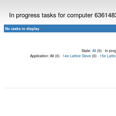
In progress tasks for computer 636148
No tasks to display
State:
All
(0) · In pro
Application: All (0) ·
14e Lattice Sieve
(0) ·
15e Latti