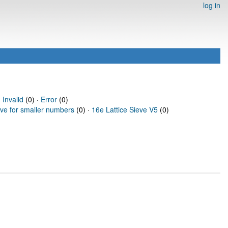
log in
·
Invalid
(0) ·
Error
(0)
eve for smaller numbers
(0) ·
16e Lattice Sieve V5
(0)