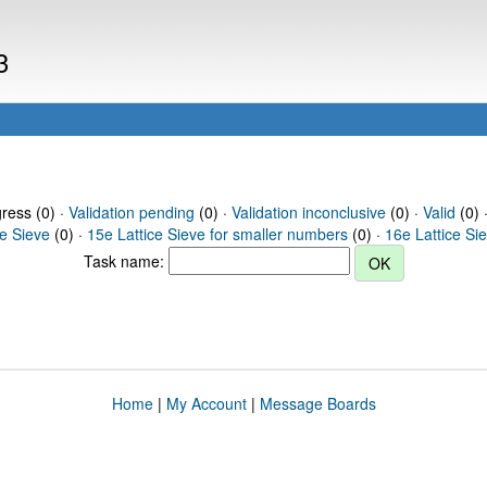
3
gress (0) ·
Validation pending
(0) ·
Validation inconclusive
(0) ·
Valid
(0) 
ce Sieve
(0) ·
15e Lattice Sieve for smaller numbers
(0) ·
16e Lattice Si
Task name:
Home
|
My Account
|
Message Boards