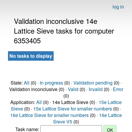
log in
Validation inconclusive 14e
Lattice Sieve tasks for computer
6353405
No tasks to display
State:
All
(0) ·
In progress
(0) ·
Validation pending
(0) ·
Validation inconclusive (0) ·
Valid
(0) ·
Invalid
(0) ·
Error
(0)
Application:
All
(0) · 14e Lattice Sieve (0) ·
15e Lattice
Sieve
(0) ·
15e Lattice Sieve for smaller numbers
(0) ·
16e Lattice Sieve for smaller numbers
(0) ·
16e Lattice
Sieve V5
(0)
Task name: