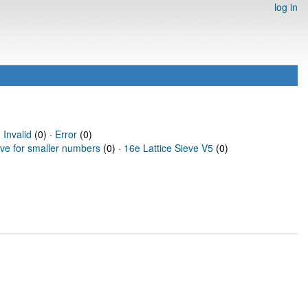
log in
·
Invalid
(0) ·
Error
(0)
eve for smaller numbers
(0) ·
16e Lattice Sieve V5
(0)