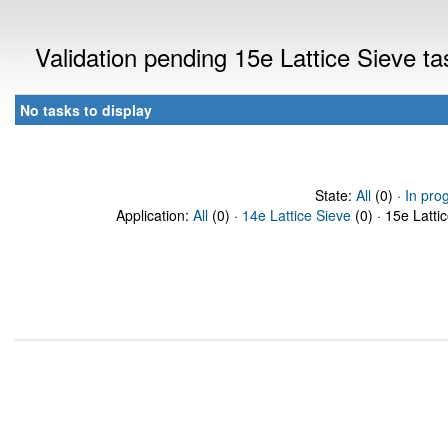
Validation pending 15e Lattice Sieve t
No tasks to display
State:
All
(0) ·
In pro
Application:
All
(0) ·
14e Lattice Sieve
(0) · 15e Latti