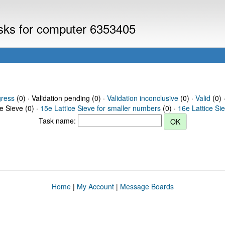
asks for computer 6353405
gress
(0) · Validation pending (0) ·
Validation inconclusive
(0) ·
Valid
(0) 
ce Sieve (0) ·
15e Lattice Sieve for smaller numbers
(0) ·
16e Lattice Si
Task name:
Home
|
My Account
|
Message Boards