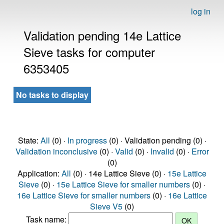
log in
Validation pending 14e Lattice
Sieve tasks for computer
6353405
No tasks to display
State:
All
(0) ·
In progress
(0) · Validation pending (0) ·
Validation inconclusive
(0) ·
Valid
(0) ·
Invalid
(0) ·
Error
(0)
Application:
All
(0) · 14e Lattice Sieve (0) ·
15e Lattice
Sieve
(0) ·
15e Lattice Sieve for smaller numbers
(0) ·
16e Lattice Sieve for smaller numbers
(0) ·
16e Lattice
Sieve V5
(0)
Task name: