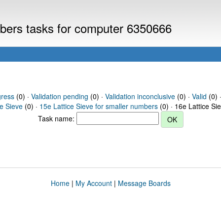
umbers tasks for computer 6350666
gress
(0) ·
Validation pending
(0) ·
Validation inconclusive
(0) ·
Valid
(0) 
ce Sieve
(0) ·
15e Lattice Sieve for smaller numbers
(0) · 16e Lattice Si
Task name:
Home
|
My Account
|
Message Boards