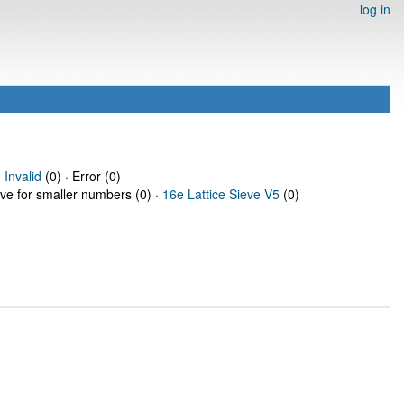
log in
·
Invalid
(0) · Error (0)
eve for smaller numbers (0) ·
16e Lattice Sieve V5
(0)