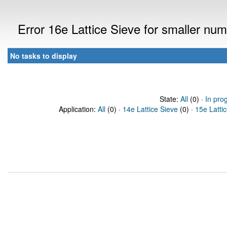
Error 16e Lattice Sieve for smaller n
No tasks to display
State:
All
(0) ·
In pro
Application:
All
(0) ·
14e Lattice Sieve
(0) ·
15e Latti