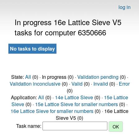
log in
In progress 16e Lattice Sieve V5
tasks for computer 6350666
No tasks to display
State:
All
(0) · In progress (0) ·
Validation pending
(0) ·
Validation inconclusive
(0) ·
Valid
(0) ·
Invalid
(0) ·
Error
(0)
Application:
All
(0) ·
14e Lattice Sieve
(0) ·
15e Lattice
Sieve
(0) ·
15e Lattice Sieve for smaller numbers
(0) ·
16e Lattice Sieve for smaller numbers
(0) · 16e Lattice
Sieve V5 (0)
Task name: