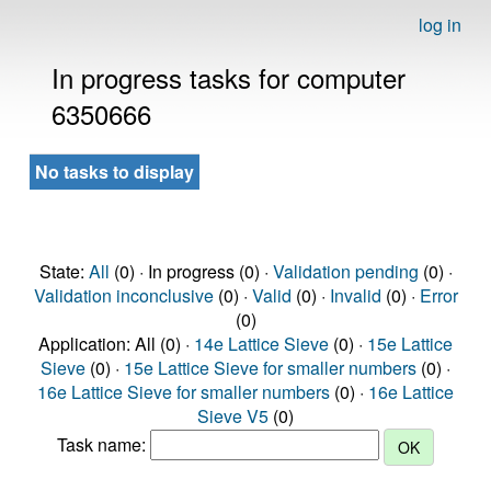
log in
In progress tasks for computer
6350666
No tasks to display
State:
All
(0) · In progress (0) ·
Validation pending
(0) ·
Validation inconclusive
(0) ·
Valid
(0) ·
Invalid
(0) ·
Error
(0)
Application: All (0) ·
14e Lattice Sieve
(0) ·
15e Lattice
Sieve
(0) ·
15e Lattice Sieve for smaller numbers
(0) ·
16e Lattice Sieve for smaller numbers
(0) ·
16e Lattice
Sieve V5
(0)
Task name: