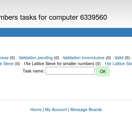
numbers tasks for computer 6339560
gress
(0) ·
Validation pending
(0) ·
Validation inconclusive
(0) ·
Valid
(0) ·
ce Sieve
(0) · 15e Lattice Sieve for smaller numbers (0) ·
16e Lattice Si
Task name:
Home
|
My Account
|
Message Boards