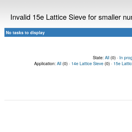
Invalid 15e Lattice Sieve for smaller 
No tasks to display
State:
All
(0) ·
In pro
Application:
All
(0) ·
14e Lattice Sieve
(0) ·
15e Latti