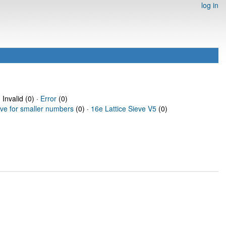
log in
 Invalid (0) ·
Error
(0)
eve for smaller numbers
(0) ·
16e Lattice Sieve V5
(0)