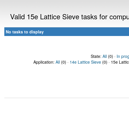
Valid 15e Lattice Sieve tasks for comp
No tasks to display
State:
All
(0) ·
In pro
Application:
All
(0) ·
14e Lattice Sieve
(0) · 15e Latti