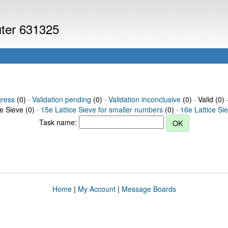
uter 631325
gress
(0) ·
Validation pending
(0) ·
Validation inconclusive
(0) · Valid (0) 
ce Sieve (0) ·
15e Lattice Sieve for smaller numbers
(0) ·
16e Lattice Si
Task name:
Home
|
My Account
|
Message Boards