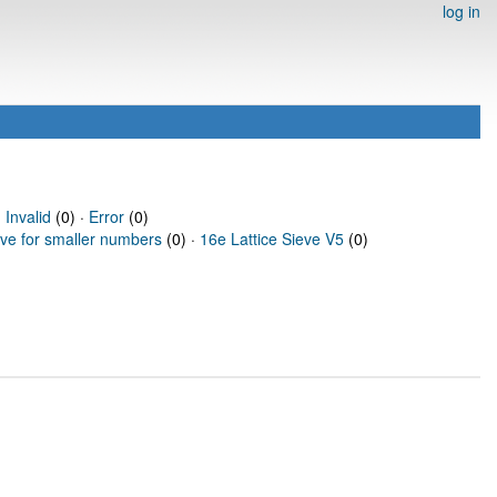
log in
·
Invalid
(0) ·
Error
(0)
eve for smaller numbers
(0) ·
16e Lattice Sieve V5
(0)