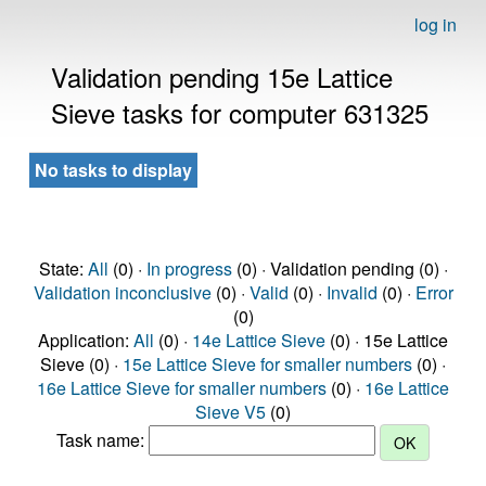
log in
Validation pending 15e Lattice
Sieve tasks for computer 631325
No tasks to display
State:
All
(0) ·
In progress
(0) · Validation pending (0) ·
Validation inconclusive
(0) ·
Valid
(0) ·
Invalid
(0) ·
Error
(0)
Application:
All
(0) ·
14e Lattice Sieve
(0) · 15e Lattice
Sieve (0) ·
15e Lattice Sieve for smaller numbers
(0) ·
16e Lattice Sieve for smaller numbers
(0) ·
16e Lattice
Sieve V5
(0)
Task name: