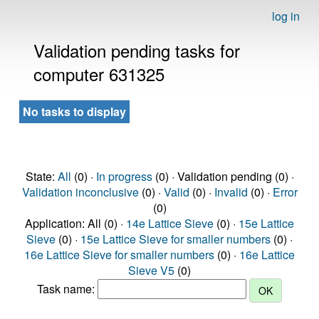
log in
Validation pending tasks for
computer 631325
No tasks to display
State:
All
(0) ·
In progress
(0) · Validation pending (0) ·
Validation inconclusive
(0) ·
Valid
(0) ·
Invalid
(0) ·
Error
(0)
Application: All (0) ·
14e Lattice Sieve
(0) ·
15e Lattice
Sieve
(0) ·
15e Lattice Sieve for smaller numbers
(0) ·
16e Lattice Sieve for smaller numbers
(0) ·
16e Lattice
Sieve V5
(0)
Task name: