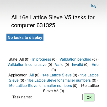
log in
All 16e Lattice Sieve V5 tasks for
computer 631325
No tasks to display
State: All (0) ·
In progress
(0) ·
Validation pending
(0) ·
Validation inconclusive
(0) ·
Valid
(0) ·
Invalid
(0) ·
Error
(0)
Application:
All
(0) ·
14e Lattice Sieve
(0) ·
15e Lattice
Sieve
(0) ·
15e Lattice Sieve for smaller numbers
(0) ·
16e Lattice Sieve for smaller numbers
(0) · 16e Lattice
Sieve V5 (0)
Task name: