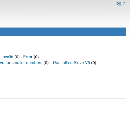
log in
·
Invalid
(0) ·
Error
(0)
eve for smaller numbers
(0) ·
16e Lattice Sieve V5
(0)