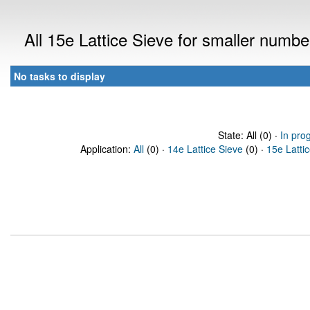
All 15e Lattice Sieve for smaller numb
No tasks to display
State: All (0) ·
In pro
Application:
All
(0) ·
14e Lattice Sieve
(0) ·
15e Latti