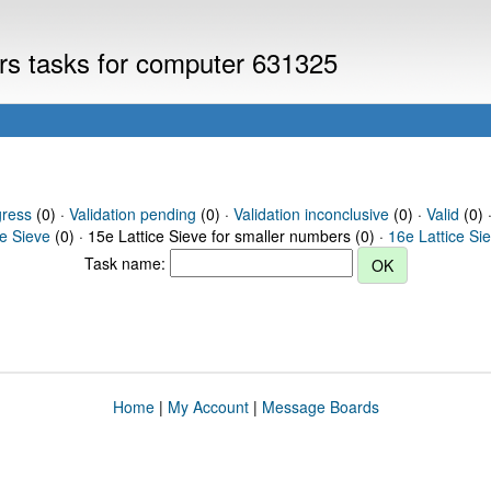
ers tasks for computer 631325
gress
(0) ·
Validation pending
(0) ·
Validation inconclusive
(0) ·
Valid
(0) 
ce Sieve
(0) · 15e Lattice Sieve for smaller numbers (0) ·
16e Lattice Si
Task name:
Home
|
My Account
|
Message Boards