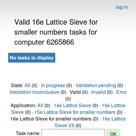
log in
Valid 16e Lattice Sieve for
smaller numbers tasks for
computer 6265866
No tasks to display
State:
All
(0) ·
In progress
(0) ·
Validation pending
(0) ·
Validation inconclusive
(0) · Valid (0) ·
Invalid
(0) ·
Error
(0)
Application:
All
(0) ·
14e Lattice Sieve
(0) ·
15e Lattice
Sieve
(0) ·
15e Lattice Sieve for smaller numbers
(0) ·
16e Lattice Sieve for smaller numbers (0) ·
16e Lattice
Sieve V5
(0)
Task name: