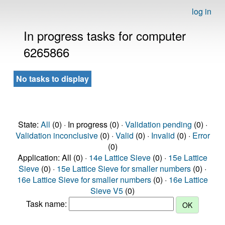
log in
In progress tasks for computer
6265866
No tasks to display
State:
All
(0) · In progress (0) ·
Validation pending
(0) ·
Validation inconclusive
(0) ·
Valid
(0) ·
Invalid
(0) ·
Error
(0)
Application: All (0) ·
14e Lattice Sieve
(0) ·
15e Lattice
Sieve
(0) ·
15e Lattice Sieve for smaller numbers
(0) ·
16e Lattice Sieve for smaller numbers
(0) ·
16e Lattice
Sieve V5
(0)
Task name: