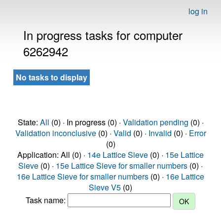
log in
In progress tasks for computer
6262942
No tasks to display
State:
All
(0) · In progress (0) ·
Validation pending
(0) ·
Validation inconclusive
(0) ·
Valid
(0) ·
Invalid
(0) ·
Error
(0)
Application: All (0) ·
14e Lattice Sieve
(0) ·
15e Lattice
Sieve
(0) ·
15e Lattice Sieve for smaller numbers
(0) ·
16e Lattice Sieve for smaller numbers
(0) ·
16e Lattice
Sieve V5
(0)
Task name: