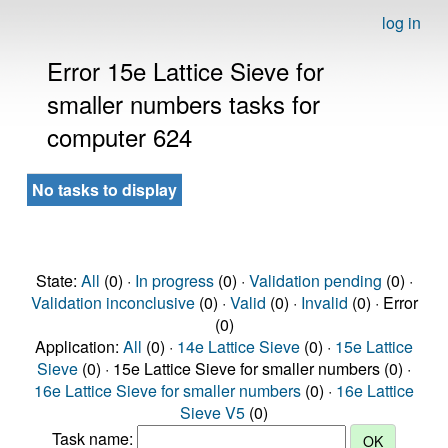
log in
Error 15e Lattice Sieve for
smaller numbers tasks for
computer 624
No tasks to display
State:
All
(0) ·
In progress
(0) ·
Validation pending
(0) ·
Validation inconclusive
(0) ·
Valid
(0) ·
Invalid
(0) · Error
(0)
Application:
All
(0) ·
14e Lattice Sieve
(0) ·
15e Lattice
Sieve
(0) · 15e Lattice Sieve for smaller numbers (0) ·
16e Lattice Sieve for smaller numbers
(0) ·
16e Lattice
Sieve V5
(0)
Task name: