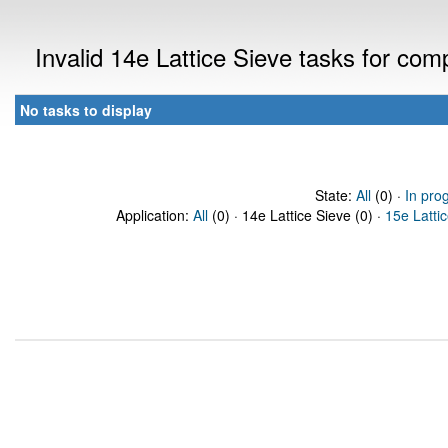
Invalid 14e Lattice Sieve tasks for com
No tasks to display
State:
All
(0) ·
In pro
Application:
All
(0) · 14e Lattice Sieve (0) ·
15e Latti