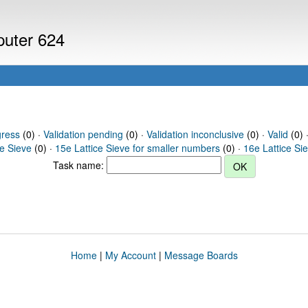
puter 624
gress
(0) ·
Validation pending
(0) ·
Validation inconclusive
(0) ·
Valid
(0) ·
ce Sieve
(0) ·
15e Lattice Sieve for smaller numbers
(0) ·
16e Lattice Si
Task name:
Home
|
My Account
|
Message Boards