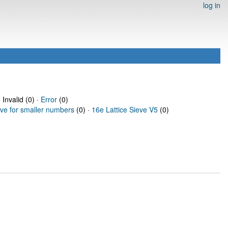
log in
 Invalid (0) ·
Error
(0)
eve for smaller numbers
(0) ·
16e Lattice Sieve V5
(0)