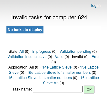
log in
Invalid tasks for computer 624
No tasks to display
State:
All
(0) ·
In progress
(0) ·
Validation pending
(0) ·
Validation inconclusive
(0) ·
Valid
(0) · Invalid (0) ·
Error
(0)
Application: All (0) ·
14e Lattice Sieve
(0) ·
15e Lattice
Sieve
(0) ·
15e Lattice Sieve for smaller numbers
(0) ·
16e Lattice Sieve for smaller numbers
(0) ·
16e Lattice
Sieve V5
(0)
Task name: