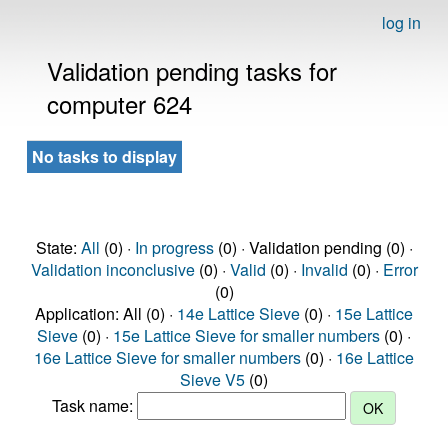
log in
Validation pending tasks for
computer 624
No tasks to display
State:
All
(0) ·
In progress
(0) · Validation pending (0) ·
Validation inconclusive
(0) ·
Valid
(0) ·
Invalid
(0) ·
Error
(0)
Application: All (0) ·
14e Lattice Sieve
(0) ·
15e Lattice
Sieve
(0) ·
15e Lattice Sieve for smaller numbers
(0) ·
16e Lattice Sieve for smaller numbers
(0) ·
16e Lattice
Sieve V5
(0)
Task name: