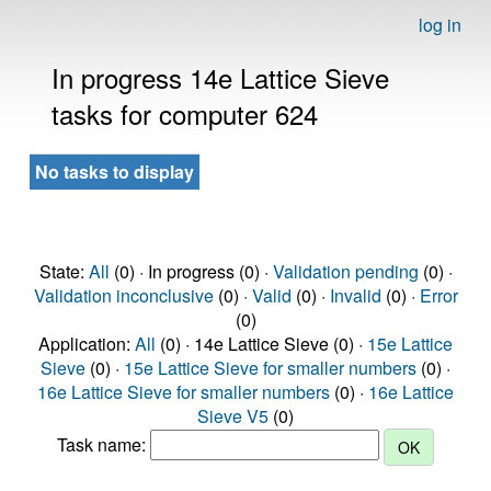
log in
In progress 14e Lattice Sieve
tasks for computer 624
No tasks to display
State:
All
(0) · In progress (0) ·
Validation pending
(0) ·
Validation inconclusive
(0) ·
Valid
(0) ·
Invalid
(0) ·
Error
(0)
Application:
All
(0) · 14e Lattice Sieve (0) ·
15e Lattice
Sieve
(0) ·
15e Lattice Sieve for smaller numbers
(0) ·
16e Lattice Sieve for smaller numbers
(0) ·
16e Lattice
Sieve V5
(0)
Task name: