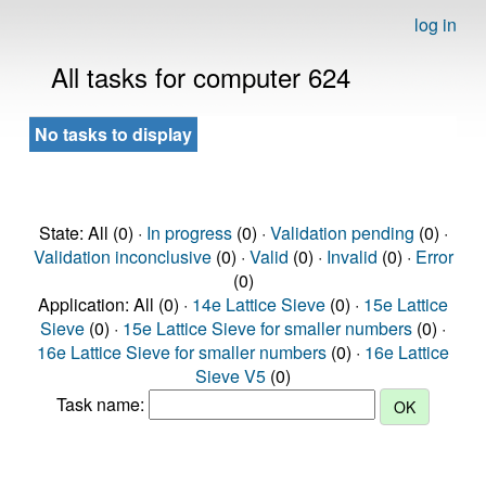
log in
All tasks for computer 624
No tasks to display
State: All (0) ·
In progress
(0) ·
Validation pending
(0) ·
Validation inconclusive
(0) ·
Valid
(0) ·
Invalid
(0) ·
Error
(0)
Application: All (0) ·
14e Lattice Sieve
(0) ·
15e Lattice
Sieve
(0) ·
15e Lattice Sieve for smaller numbers
(0) ·
16e Lattice Sieve for smaller numbers
(0) ·
16e Lattice
Sieve V5
(0)
Task name: