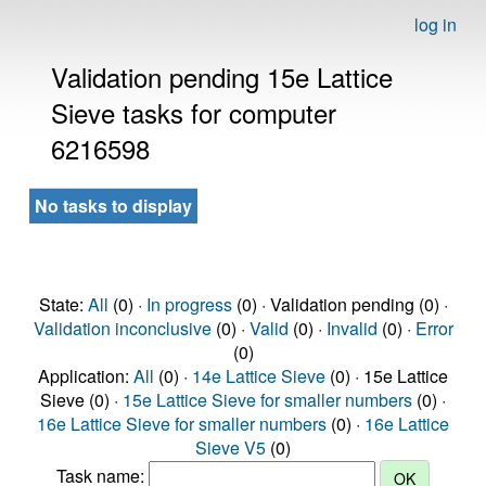
log in
Validation pending 15e Lattice
Sieve tasks for computer
6216598
No tasks to display
State:
All
(0) ·
In progress
(0) · Validation pending (0) ·
Validation inconclusive
(0) ·
Valid
(0) ·
Invalid
(0) ·
Error
(0)
Application:
All
(0) ·
14e Lattice Sieve
(0) · 15e Lattice
Sieve (0) ·
15e Lattice Sieve for smaller numbers
(0) ·
16e Lattice Sieve for smaller numbers
(0) ·
16e Lattice
Sieve V5
(0)
Task name: