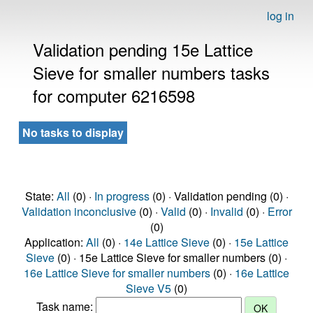
log in
Validation pending 15e Lattice
Sieve for smaller numbers tasks
for computer 6216598
No tasks to display
State:
All
(0) ·
In progress
(0) · Validation pending (0) ·
Validation inconclusive
(0) ·
Valid
(0) ·
Invalid
(0) ·
Error
(0)
Application:
All
(0) ·
14e Lattice Sieve
(0) ·
15e Lattice
Sieve
(0) · 15e Lattice Sieve for smaller numbers (0) ·
16e Lattice Sieve for smaller numbers
(0) ·
16e Lattice
Sieve V5
(0)
Task name: