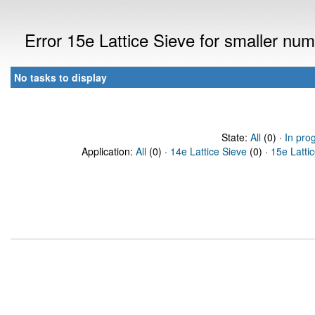
Error 15e Lattice Sieve for smaller n
No tasks to display
State:
All
(0) ·
In pro
Application:
All
(0) ·
14e Lattice Sieve
(0) ·
15e Latti