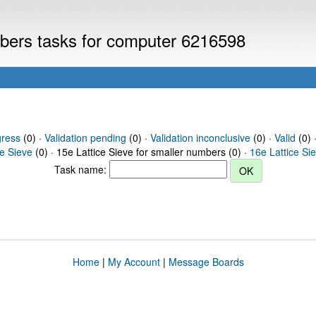
umbers tasks for computer 6216598
gress
(0) ·
Validation pending
(0) ·
Validation inconclusive
(0) ·
Valid
(0) 
ce Sieve
(0) · 15e Lattice Sieve for smaller numbers (0) ·
16e Lattice Si
Task name:
Home
|
My Account
|
Message Boards