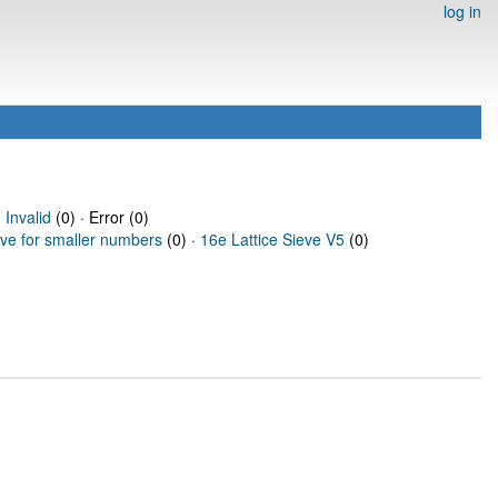
log in
·
Invalid
(0) · Error (0)
eve for smaller numbers
(0) ·
16e Lattice Sieve V5
(0)