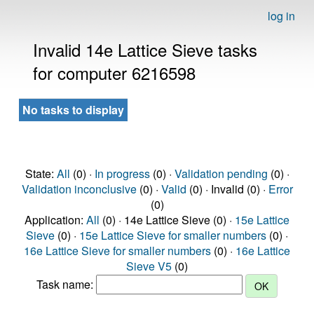
log in
Invalid 14e Lattice Sieve tasks
for computer 6216598
No tasks to display
State:
All
(0) ·
In progress
(0) ·
Validation pending
(0) ·
Validation inconclusive
(0) ·
Valid
(0) · Invalid (0) ·
Error
(0)
Application:
All
(0) · 14e Lattice Sieve (0) ·
15e Lattice
Sieve
(0) ·
15e Lattice Sieve for smaller numbers
(0) ·
16e Lattice Sieve for smaller numbers
(0) ·
16e Lattice
Sieve V5
(0)
Task name: