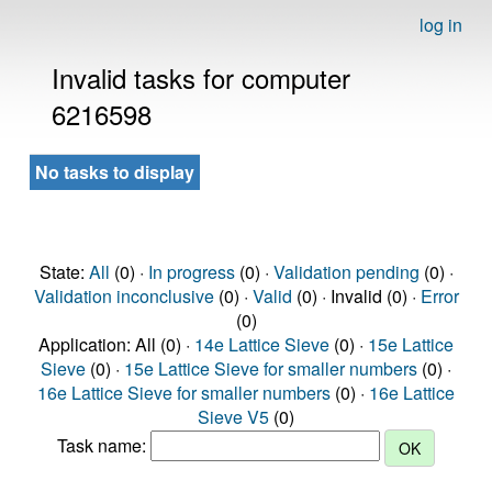
log in
Invalid tasks for computer
6216598
No tasks to display
State:
All
(0) ·
In progress
(0) ·
Validation pending
(0) ·
Validation inconclusive
(0) ·
Valid
(0) · Invalid (0) ·
Error
(0)
Application: All (0) ·
14e Lattice Sieve
(0) ·
15e Lattice
Sieve
(0) ·
15e Lattice Sieve for smaller numbers
(0) ·
16e Lattice Sieve for smaller numbers
(0) ·
16e Lattice
Sieve V5
(0)
Task name: