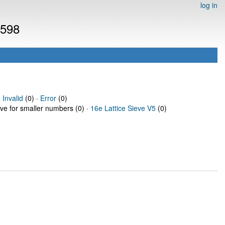
log in
6598
·
Invalid
(0) ·
Error
(0)
eve for smaller numbers (0) ·
16e Lattice Sieve V5
(0)