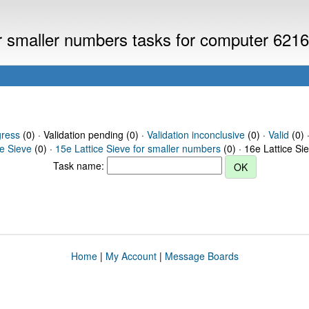
or smaller numbers tasks for computer 621
gress
(0) · Validation pending (0) ·
Validation inconclusive
(0) ·
Valid
(0) 
ce Sieve
(0) ·
15e Lattice Sieve for smaller numbers
(0) · 16e Lattice Si
Task name:
Home
|
My Account
|
Message Boards