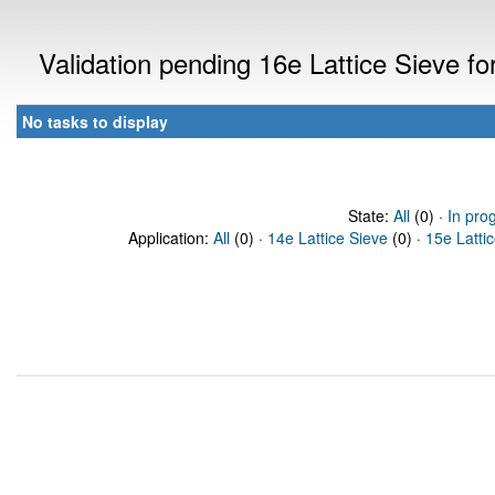
Validation pending 16e Lattice Sieve f
No tasks to display
State:
All
(0) ·
In pro
Application:
All
(0) ·
14e Lattice Sieve
(0) ·
15e Latti