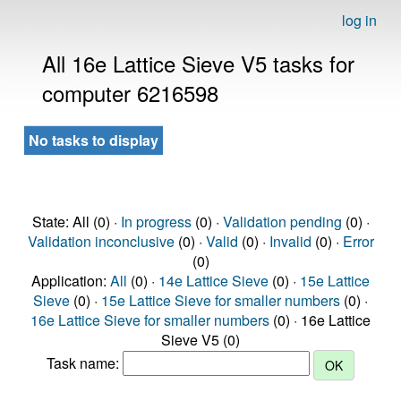
log in
All 16e Lattice Sieve V5 tasks for
computer 6216598
No tasks to display
State: All (0) ·
In progress
(0) ·
Validation pending
(0) ·
Validation inconclusive
(0) ·
Valid
(0) ·
Invalid
(0) ·
Error
(0)
Application:
All
(0) ·
14e Lattice Sieve
(0) ·
15e Lattice
Sieve
(0) ·
15e Lattice Sieve for smaller numbers
(0) ·
16e Lattice Sieve for smaller numbers
(0) · 16e Lattice
Sieve V5 (0)
Task name: