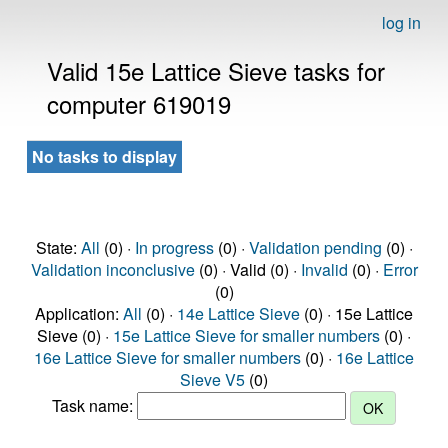
log in
Valid 15e Lattice Sieve tasks for
computer 619019
No tasks to display
State:
All
(0) ·
In progress
(0) ·
Validation pending
(0) ·
Validation inconclusive
(0) · Valid (0) ·
Invalid
(0) ·
Error
(0)
Application:
All
(0) ·
14e Lattice Sieve
(0) · 15e Lattice
Sieve (0) ·
15e Lattice Sieve for smaller numbers
(0) ·
16e Lattice Sieve for smaller numbers
(0) ·
16e Lattice
Sieve V5
(0)
Task name: