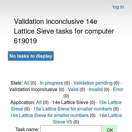
log in
Validation inconclusive 14e
Lattice Sieve tasks for computer
619019
No tasks to display
State:
All
(0) ·
In progress
(0) ·
Validation pending
(0) ·
Validation inconclusive (0) ·
Valid
(0) ·
Invalid
(0) ·
Error
(0)
Application:
All
(0) · 14e Lattice Sieve (0) ·
15e Lattice
Sieve
(0) ·
15e Lattice Sieve for smaller numbers
(0) ·
16e Lattice Sieve for smaller numbers
(0) ·
16e Lattice
Sieve V5
(0)
Task name: