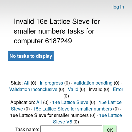
log in
Invalid 16e Lattice Sieve for
smaller numbers tasks for
computer 6187249
No tasks to display
State:
All
(0) ·
In progress
(0) ·
Validation pending
(0) ·
Validation inconclusive
(0) ·
Valid
(0) · Invalid (0) ·
Error
(0)
Application:
All
(0) ·
14e Lattice Sieve
(0) ·
15e Lattice
Sieve
(0) ·
15e Lattice Sieve for smaller numbers
(0) ·
16e Lattice Sieve for smaller numbers (0) ·
16e Lattice
Sieve V5
(0)
Task name: