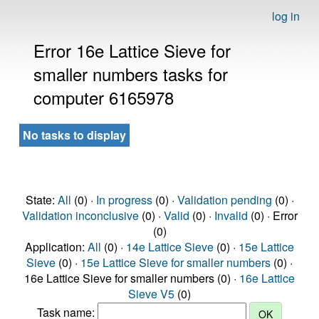
log in
Error 16e Lattice Sieve for
smaller numbers tasks for
computer 6165978
No tasks to display
State:
All
(0) ·
In progress
(0) ·
Validation pending
(0) ·
Validation inconclusive
(0) ·
Valid
(0) ·
Invalid
(0) · Error
(0)
Application:
All
(0) ·
14e Lattice Sieve
(0) ·
15e Lattice
Sieve
(0) ·
15e Lattice Sieve for smaller numbers
(0) ·
16e Lattice Sieve for smaller numbers (0) ·
16e Lattice
Sieve V5
(0)
Task name: