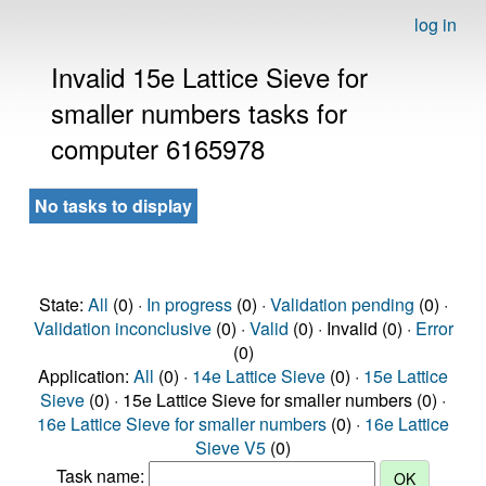
log in
Invalid 15e Lattice Sieve for
smaller numbers tasks for
computer 6165978
No tasks to display
State:
All
(0) ·
In progress
(0) ·
Validation pending
(0) ·
Validation inconclusive
(0) ·
Valid
(0) · Invalid (0) ·
Error
(0)
Application:
All
(0) ·
14e Lattice Sieve
(0) ·
15e Lattice
Sieve
(0) · 15e Lattice Sieve for smaller numbers (0) ·
16e Lattice Sieve for smaller numbers
(0) ·
16e Lattice
Sieve V5
(0)
Task name: