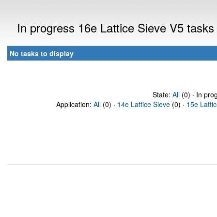
In progress 16e Lattice Sieve V5 task
No tasks to display
State:
All
(0) · In pro
Application:
All
(0) ·
14e Lattice Sieve
(0) ·
15e Latti