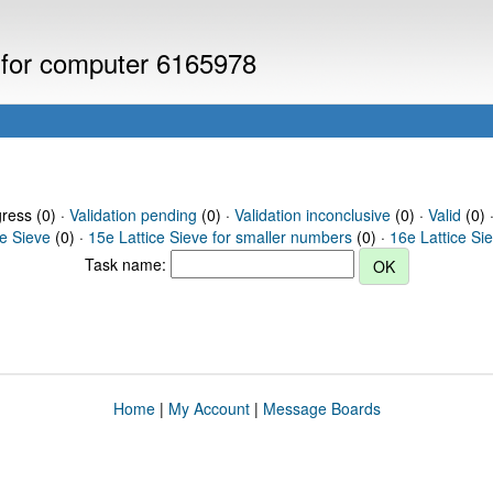
s for computer 6165978
gress (0) ·
Validation pending
(0) ·
Validation inconclusive
(0) ·
Valid
(0) 
ce Sieve
(0) ·
15e Lattice Sieve for smaller numbers
(0) ·
16e Lattice Si
Task name:
Home
|
My Account
|
Message Boards