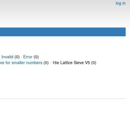
log in
·
Invalid
(0) ·
Error
(0)
eve for smaller numbers
(0) · 16e Lattice Sieve V5 (0)