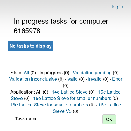
log in
In progress tasks for computer
6165978
No tasks to display
State:
All
(0) · In progress (0) ·
Validation pending
(0) ·
Validation inconclusive
(0) ·
Valid
(0) ·
Invalid
(0) ·
Error
(0)
Application: All (0) ·
14e Lattice Sieve
(0) ·
15e Lattice
Sieve
(0) ·
15e Lattice Sieve for smaller numbers
(0) ·
16e Lattice Sieve for smaller numbers
(0) ·
16e Lattice
Sieve V5
(0)
Task name: