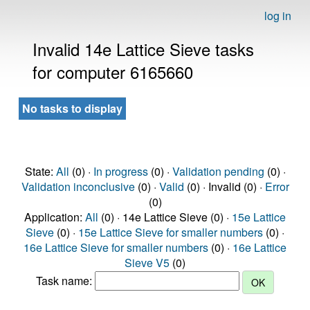
log in
Invalid 14e Lattice Sieve tasks
for computer 6165660
No tasks to display
State:
All
(0) ·
In progress
(0) ·
Validation pending
(0) ·
Validation inconclusive
(0) ·
Valid
(0) · Invalid (0) ·
Error
(0)
Application:
All
(0) · 14e Lattice Sieve (0) ·
15e Lattice
Sieve
(0) ·
15e Lattice Sieve for smaller numbers
(0) ·
16e Lattice Sieve for smaller numbers
(0) ·
16e Lattice
Sieve V5
(0)
Task name: