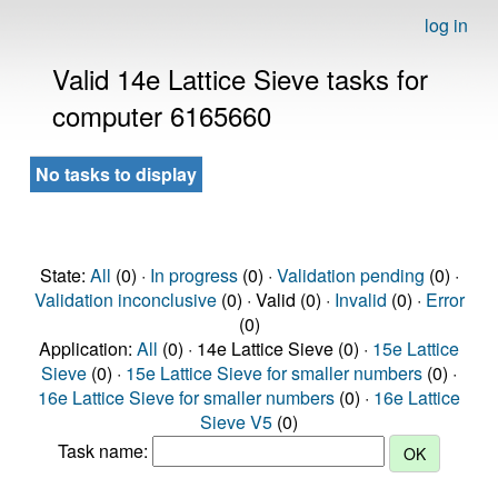
log in
Valid 14e Lattice Sieve tasks for
computer 6165660
No tasks to display
State:
All
(0) ·
In progress
(0) ·
Validation pending
(0) ·
Validation inconclusive
(0) · Valid (0) ·
Invalid
(0) ·
Error
(0)
Application:
All
(0) · 14e Lattice Sieve (0) ·
15e Lattice
Sieve
(0) ·
15e Lattice Sieve for smaller numbers
(0) ·
16e Lattice Sieve for smaller numbers
(0) ·
16e Lattice
Sieve V5
(0)
Task name: