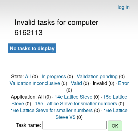
log in
Invalid tasks for computer
6162113
No tasks to display
State:
All
(0) ·
In progress
(0) ·
Validation pending
(0) ·
Validation inconclusive
(0) ·
Valid
(0) · Invalid (0) ·
Error
(0)
Application: All (0) ·
14e Lattice Sieve
(0) ·
15e Lattice
Sieve
(0) ·
15e Lattice Sieve for smaller numbers
(0) ·
16e Lattice Sieve for smaller numbers
(0) ·
16e Lattice
Sieve V5
(0)
Task name: