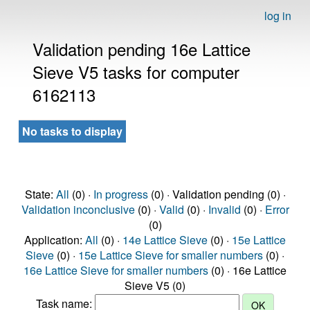
log in
Validation pending 16e Lattice
Sieve V5 tasks for computer
6162113
No tasks to display
State:
All
(0) ·
In progress
(0) · Validation pending (0) ·
Validation inconclusive
(0) ·
Valid
(0) ·
Invalid
(0) ·
Error
(0)
Application:
All
(0) ·
14e Lattice Sieve
(0) ·
15e Lattice
Sieve
(0) ·
15e Lattice Sieve for smaller numbers
(0) ·
16e Lattice Sieve for smaller numbers
(0) · 16e Lattice
Sieve V5 (0)
Task name: