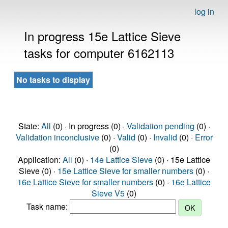
log in
In progress 15e Lattice Sieve
tasks for computer 6162113
No tasks to display
State:
All
(0) · In progress (0) ·
Validation pending
(0) ·
Validation inconclusive
(0) ·
Valid
(0) ·
Invalid
(0) ·
Error
(0)
Application:
All
(0) ·
14e Lattice Sieve
(0) · 15e Lattice
Sieve (0) ·
15e Lattice Sieve for smaller numbers
(0) ·
16e Lattice Sieve for smaller numbers
(0) ·
16e Lattice
Sieve V5
(0)
Task name: